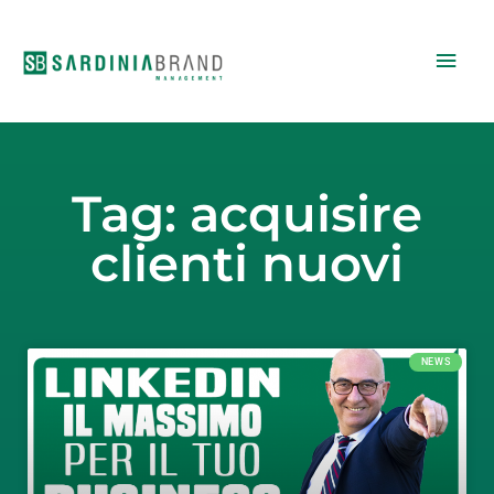
Vai
Men
al
contenuto
princ
Tag: acquisire
clienti nuovi
NEWS