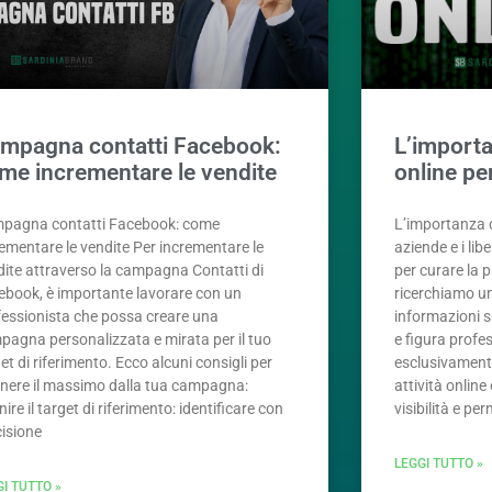
mpagna contatti Facebook:
L’importa
me incrementare le vendite
online pe
pagna contatti Facebook: come
L’importanza d
ementare le vendite Per incrementare le
aziende e i lib
dite attraverso la campagna Contatti di
per curare la 
ebook, è importante lavorare con un
ricerchiamo u
fessionista che possa creare una
informazioni s
pagna personalizzata e mirata per il tuo
e figura profe
et di riferimento. Ecco alcuni consigli per
esclusivamente
enere il massimo dalla tua campagna:
attività onli
nire il target di riferimento: identificare con
visibilità e pe
cisione
LEGGI TUTTO »
GI TUTTO »