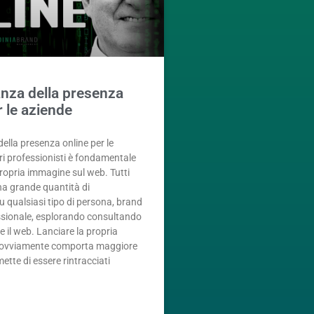
nza della presenza
r le aziende
ella presenza online per le
eri professionisti è fondamentale
propria immagine sul web. Tutti
na grande quantità di
u qualsiasi tipo di persona, brand
ssionale, esplorando consultando
 il web. Lanciare la propria
ne ovviamente comporta maggiore
rmette di essere rintracciati