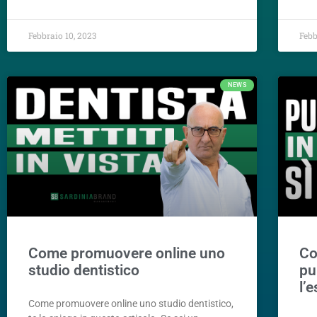
Febbraio 10, 2023
Febb
NEWS
Come promuovere online uno
Co
studio dentistico
pu
l’
Come promuovere online uno studio dentistico,