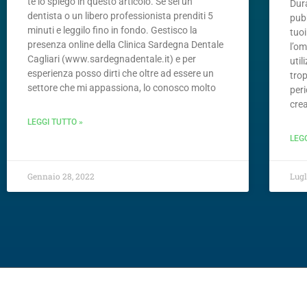
te lo spiego in questo articolo. Se sei un
Dur
dentista o un libero professionista prenditi 5
pubb
minuti e leggilo fino in fondo. Gestisco la
tuoi
presenza online della Clinica Sardegna Dentale
l’om
Cagliari (www.sardegnadentale.it) e per
util
esperienza posso dirti che oltre ad essere un
trop
settore che mi appassiona, lo conosco molto
peri
cre
LEGGI TUTTO »
LEG
Gennaio 28, 2022
Lugl