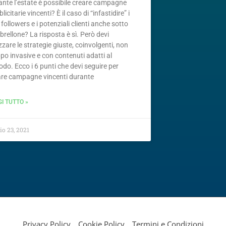
ante l’estate è possibile creare campagne
licitarie vincenti? È il caso di “infastidire” i
 followers e i potenziali clienti anche sotto
brellone? La risposta è sì. Però devi
izzare le strategie giuste, coinvolgenti, non
po invasive e con contenuti adatti al
odo. Ecco i 6 punti che devi seguire per
are campagne vincenti durante
GI TUTTO »
io 23, 2021
Privacy Policy
Cookie Policy
Termini e Condizioni