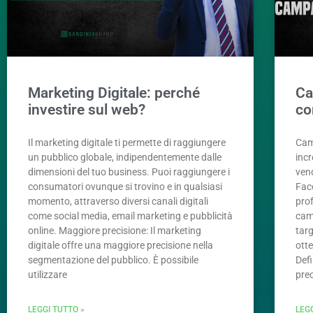
Marketing Digitale: perché
Ca
investire sul web?
co
Il marketing digitale ti permette di raggiungere
Cam
un pubblico globale, indipendentemente dalle
incr
dimensioni del tuo business. Puoi raggiungere i
ven
consumatori ovunque si trovino e in qualsiasi
Fac
momento, attraverso diversi canali digitali
pro
come social media, email marketing e pubblicità
cam
online. Maggiore precisione: Il marketing
targ
digitale offre una maggiore precisione nella
ott
segmentazione del pubblico. È possibile
Defi
utilizzare
pre
LEGGI TUTTO »
LEG