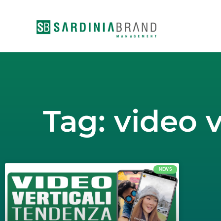
Vai
al
contenuto
Tag: video v
NEWS