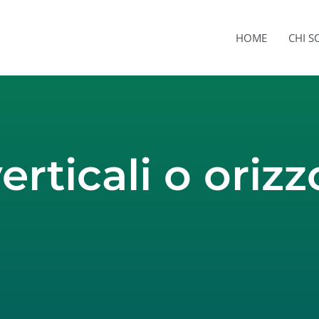
HOME
CHI 
erticali o orizz