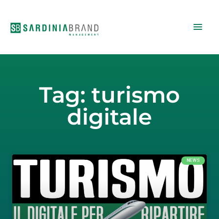
Vai
Men
al
contenuto
princ
Tag: turismo
digitale
NEWS