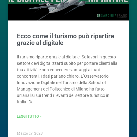
Ecco come il turismo può ripartire
grazie al digitale
Il turismo riparte grazie al digitale. Se lavori in questo
settore devi digitalizzarti subito per portare clienti alla
tua attività e non concedere vantaggi ai tuoi
concorrenti. I dati parlano chiaro. L’Osservatorio
Innovazione Digitale nel Turismo della School of
Management del Politecnico di Milano ha fatto
un’analisi sui trend rilevanti del settore turistico in
Italia. Da
LEGGI TUTTO »
Marzo 17, 2023