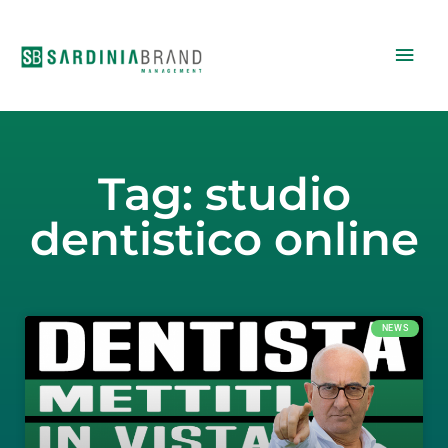
Vai
Men
al
contenuto
princ
Tag: studio
dentistico online
NEWS