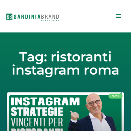
Vai
Men
al
contenuto
princ
Tag: ristoranti
instagram roma
NEWS