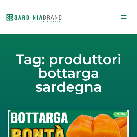
Vai
Men
al
contenuto
princ
Tag: produttori
bottarga
sardegna
NEWS