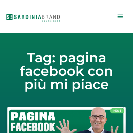
Vai
Men
al
contenuto
princ
Tag: pagina
facebook con
più mi piace
NEWS