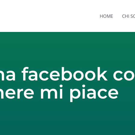
HOME
CHI 
ina facebook c
nere mi piace