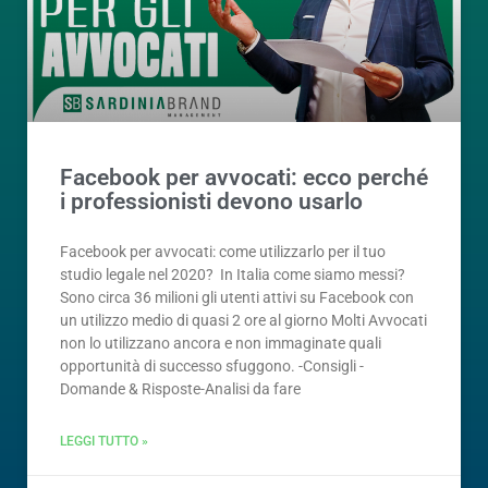
Facebook per avvocati: ecco perché
i professionisti devono usarlo
Facebook per avvocati: come utilizzarlo per il tuo
studio legale nel 2020? In Italia come siamo messi?
Sono circa 36 milioni gli utenti attivi su Facebook con
un utilizzo medio di quasi 2 ore al giorno Molti Avvocati
non lo utilizzano ancora e non immaginate quali
opportunità di successo sfuggono. -Consigli -
Domande & Risposte-Analisi da fare
LEGGI TUTTO »