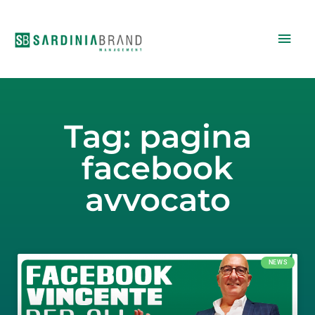
Vai
Men
al
contenuto
princ
Tag: pagina
facebook
avvocato
NEWS