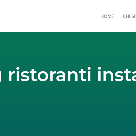
HOME
CHI 
 ristoranti ins