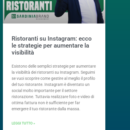
Ristoranti su Instagram: ecco
le strategie per aumentare la
visibilità
Esistono delle semplici strategie per aumentare
la visibilità dei ristoranti su Instagram. Seguimi
se vuoi scoprire come gestire al meglio il profilo
del tuo ristorante. Instagram è diventato un
social molto importante per il settore
ristorazione. Tuttavia realizzare foto e video di
ottima fattura non è sufficiente per far
emergere il tuo ristorante dalla massa.
LEGGI TUTTO »