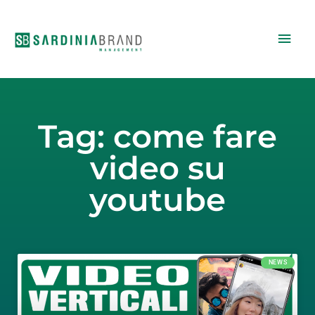
Vai
Men
al
contenuto
princ
Tag: come fare
video su
youtube
NEWS