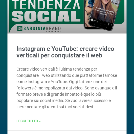
Instagram e YouTube: creare video
verticali per conquistare il web
Creare video verticali è l’ultima tendenza per
conquistare il web utilizzando due piattaforme famose
come Instagram e YouTube. Oggi l’attenzione dei
followers è monopolizzata dai video. Sono ovunque e il
formato breve e di grande impatto è quello più
popolare sui social media. Se vuoi avere successo e
incrementare gli utenti sui tuoi social, devi
LEGGI TUTTO »