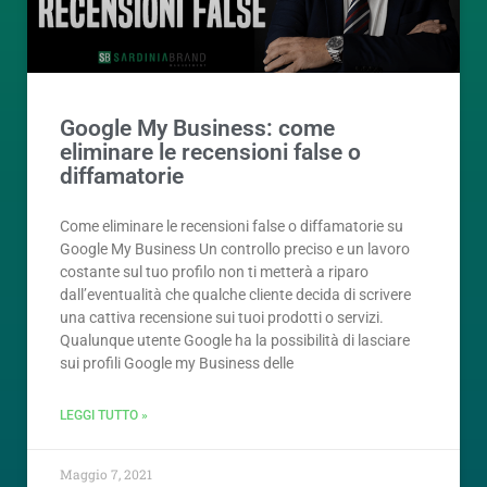
Google My Business: come
eliminare le recensioni false o
diffamatorie
Come eliminare le recensioni false o diffamatorie su
Google My Business Un controllo preciso e un lavoro
costante sul tuo profilo non ti metterà a riparo
dall’eventualità che qualche cliente decida di scrivere
una cattiva recensione sui tuoi prodotti o servizi.
Qualunque utente Google ha la possibilità di lasciare
sui profili Google my Business delle
LEGGI TUTTO »
Maggio 7, 2021