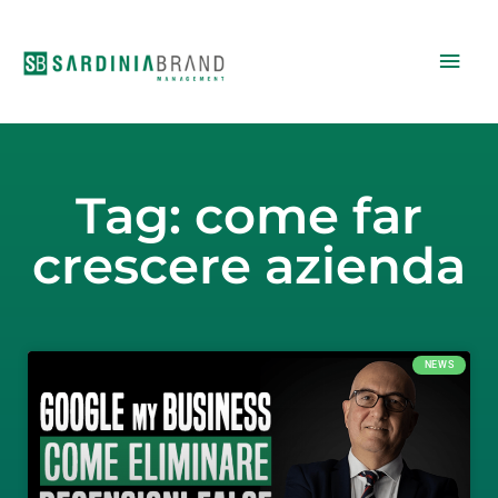
Vai
Men
al
contenuto
princ
Tag: come far
crescere azienda
NEWS