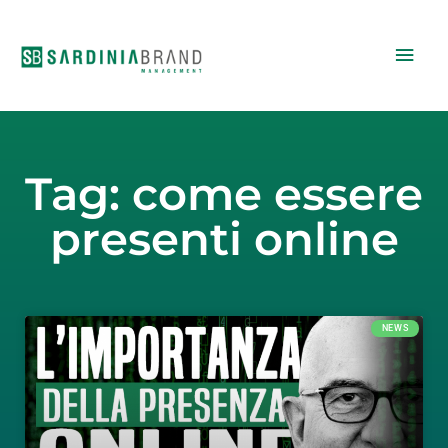
Vai
Men
al
contenuto
princ
Tag: come essere
presenti online
NEWS