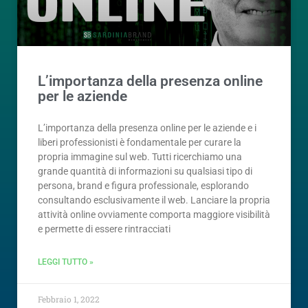
L’importanza della presenza online
per le aziende
L’importanza della presenza online per le aziende e i
liberi professionisti è fondamentale per curare la
propria immagine sul web. Tutti ricerchiamo una
grande quantità di informazioni su qualsiasi tipo di
persona, brand e figura professionale, esplorando
consultando esclusivamente il web. Lanciare la propria
attività online ovviamente comporta maggiore visibilità
e permette di essere rintracciati
LEGGI TUTTO »
Febbraio 1, 2022