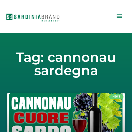
Vai
Men
al
contenuto
princ
Tag: cannonau
sardegna
NEWS