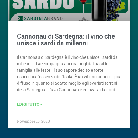
Cannonau di Sardegna: il vino che
unisce i sardi da millenni
Il Cannonau di Sardegna è il vino che unisce i sardi da
millenni. Li accompagna ancora oggi dai pasti in
famiglia alle feste. Il suo sapore deciso e forte
rispecchia l’essenza dell’Isola. È un vitigno antico, il più
diffuso in quanto si adatta meglio agli svariati terreni
della Sardegna. L’uva Cannonau è coltivata da nord
LEGGI TUTTO »
Novembre 10, 2020