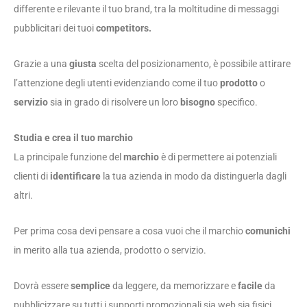
differente e rilevante il tuo brand, tra la moltitudine di messaggi
pubblicitari dei tuoi
competitors.
Grazie a una
giusta
scelta del posizionamento, è possibile attirare
l’attenzione degli utenti evidenziando come il tuo
prodotto
o
servizio
sia in grado di risolvere un loro
bisogno
specifico.
Studia e crea il tuo marchio
La principale funzione del
marchio
è di permettere ai potenziali
clienti di
identificare
la tua azienda in modo da distinguerla dagli
altri.
Per prima cosa devi pensare a cosa vuoi che il marchio
comunichi
in merito alla tua azienda, prodotto o servizio.
Dovrà essere
semplice
da leggere, da memorizzare e
facile
da
pubblicizzare su tutti i supporti promozionali sia web sia fisici.