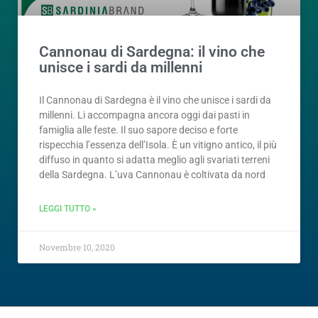
Cannonau di Sardegna: il vino che
unisce i sardi da millenni
Il Cannonau di Sardegna è il vino che unisce i sardi da
millenni. Li accompagna ancora oggi dai pasti in
famiglia alle feste. Il suo sapore deciso e forte
rispecchia l’essenza dell’Isola. È un vitigno antico, il più
diffuso in quanto si adatta meglio agli svariati terreni
della Sardegna. L’uva Cannonau è coltivata da nord
LEGGI TUTTO »
Novembre 10, 2020