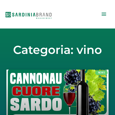
Vai
Men
al
contenuto
princ
Categoria: vino
NEWS