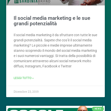
Il social media marketing e le sue
grandi potenzialità
Il social media marketing è da sfruttare con tutte le sue
grandi potenzialità. Sapete che cos’è il social media
marketing? Le piccole e medie imprese ultimamente
stanno scoprendo il mondo del social media marketing
e i suoi numerosi vantaggi. Si tratta della possibilità di
comunicare attraverso alcuni social network molto
diffusi, Instagram, Facebook e Twitter
LEGGI TUTTO »
Dicembre 23, 2019
NEWS