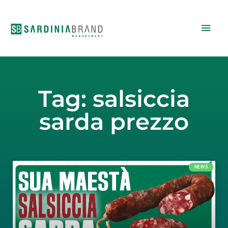
Vai
Men
al
contenuto
princ
Tag: salsiccia
sarda prezzo
NEWS