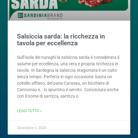
Salsiccia sarda: la ricchezza in
tavola per eccellenza
Sull’Isola dei nuraghi la salsiccia sarda è considerata il
salume per eccellenza, una vera e propria ricchezza in
tavola. In Sardegna la salsiccia stagionata è un culto
senza tempo. Perfetta in ogni occasione: basta un
coltello affilato, del pane Carasau, un bicchiere di
Cannonau e… lo spuntino è servito. Conosciuta anche
con il nome di sartitza, sartitzu o
LEGGI TUTTO »
Dicembre 3, 2020