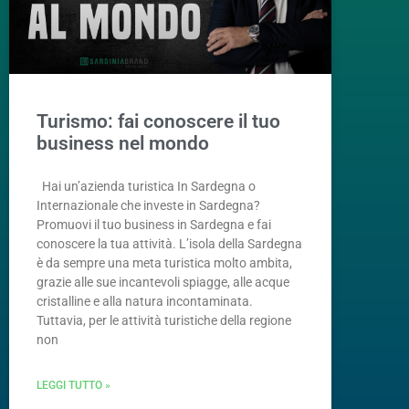
Turismo: fai conoscere il tuo
business nel mondo
Hai un’azienda turistica In Sardegna o
Internazionale che investe in Sardegna?
Promuovi il tuo business in Sardegna e fai
conoscere la tua attività. L’isola della Sardegna
è da sempre una meta turistica molto ambita,
grazie alle sue incantevoli spiagge, alle acque
cristalline e alla natura incontaminata.
Tuttavia, per le attività turistiche della regione
non
LEGGI TUTTO »