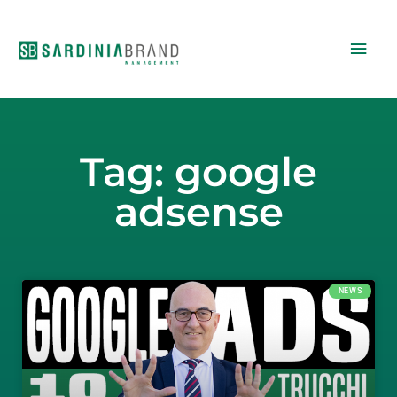
Vai
Men
al
contenuto
princ
Tag: google
adsense
NEWS