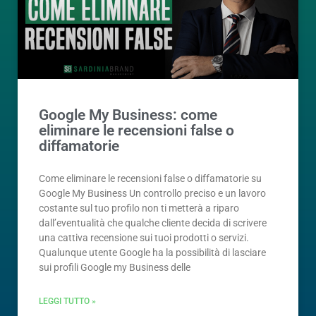
Google My Business: come
eliminare le recensioni false o
diffamatorie
Come eliminare le recensioni false o diffamatorie su
Google My Business Un controllo preciso e un lavoro
costante sul tuo profilo non ti metterà a riparo
dall’eventualità che qualche cliente decida di scrivere
una cattiva recensione sui tuoi prodotti o servizi.
Qualunque utente Google ha la possibilità di lasciare
sui profili Google my Business delle
LEGGI TUTTO »