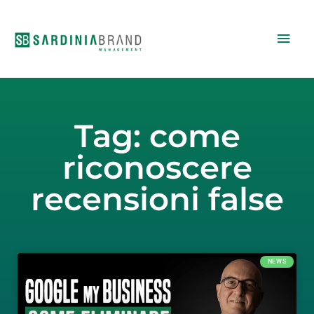
Vai
Men
al
contenuto
princ
Tag: come
riconoscere
recensioni false
NEWS