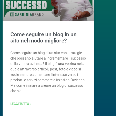
Come seguire un blog in un
sito nel modo migliore?
Come seguire un blog di un sito con strategie
che possano aiutare a incrementare il successo
della vostra azienda? Il blog è una vetrina nella
quale attraverso articoli, post, foto e video si
vuole sempre aumentare l’interesse verso i
prodotti e servizi commercializzati dall’azienda.
Ma come iniziare a creare un blog di successo
che sia
LEGGI TUTTO »