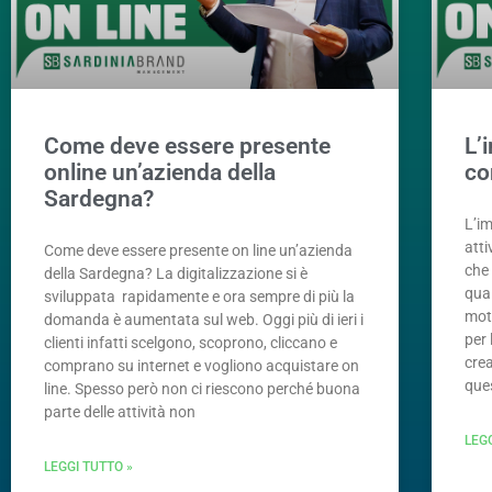
Come deve essere presente
L’
online un’azienda della
co
Sardegna?
L’im
att
Come deve essere presente on line un’azienda
che 
della Sardegna? La digitalizzazione si è
qual
sviluppata rapidamente e ora sempre di più la
mot
domanda è aumentata sul web. Oggi più di ieri i
per 
clienti infatti scelgono, scoprono, cliccano e
crea
comprano su internet e vogliono acquistare on
ques
line. Spesso però non ci riescono perché buona
parte delle attività non
LEG
LEGGI TUTTO »