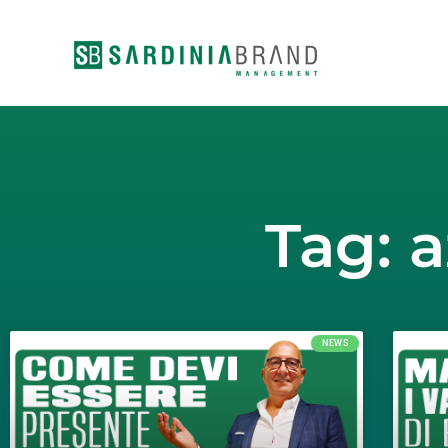
Vai
al
contenuto
Tag: a
NEWS