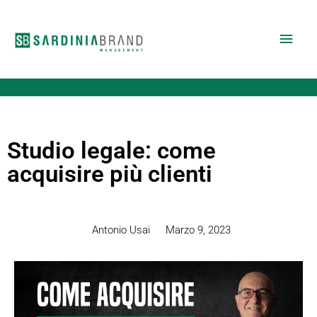
Vai
Men
al
contenuto
princ
Studio legale: come
acquisire più clienti
Antonio Usai
Marzo 9, 2023