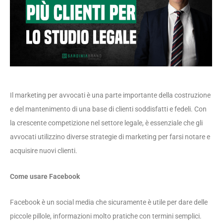
Il marketing per avvocati è una parte importante della costruzione
e del mantenimento di una base di clienti soddisfatti e fedeli. Con
la crescente competizione nel settore legale, è essenziale che gli
avvocati utilizzino diverse strategie di marketing per farsi notare e
acquisire nuovi clienti.
Come usare Facebook
F
acebook è un social media che sicuramente è utile per dare delle
piccole pillole, informazioni molto pratiche con termini semplici
.