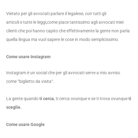
V
ietato per gli avvocati parlare il legalese
,
con tutti gli
articoli
e
tutt
e
le leggi
,
come piace tantissimo agli avvocati miei
clienti che poi hanno capito che effettivamente la gente non parla
quella lingua ma vuol sapere le cose in modo
semplic
issimo.
Come usare Instagram
Instagram è un social che per gli avvocati serve a mio avviso
come
“
biglietto da visita
“.
L
a gente quando
ti cerca
, ti cerca ovunque e se ti trova ovunque
ti
sceglie.
Come usare Google