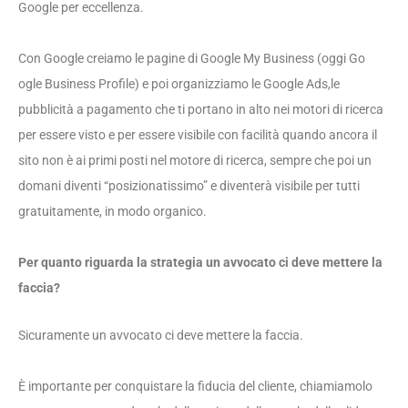
Google per eccellenza
.
C
on
G
oogle
creiamo
le pagine di
G
oogle
M
y
B
usiness
(
oggi
G
o
ogle
Business P
rofile
)
e poi organizziamo le
G
oogle
A
ds
,
le
pubblicità a pagamento che ti portano in alto nei motori di ricerca
per essere visto e per essere visibile con facilità quando ancora il
sito
non è ai primi posti nel motore di ricerca,
sempre che poi un
domani diventi
“
posizionatissimo
” e
diventerà visibile per tutti
gratuitamente
,
in modo organico.
Per quanto riguarda la strategia un avvocato ci deve mettere la
faccia?
Sicuramente un avvocato ci deve mettere la faccia
.
È importante per conquistare la fiducia del cliente, chiamiamolo