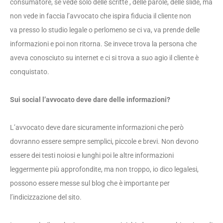
consumatore, se vede s
olo
delle scritte ,
delle parole
,
delle slide
,
ma
non vede in faccia l’avvocato che ispira fiducia il cliente non
va
presso l
o studio legale o perlomeno se ci va, va prende delle
informazioni e poi non ritorna
. S
e invece trova la persona che
aveva conosciuto su internet e ci si trova a suo agio il cliente è
conquistato.
Sui social l’avvocato deve dare delle informazioni?
L’avvocato deve dare sicuramente informazioni
che
però
dovranno essere sempre semplici,
piccole e brevi
. N
on devono
essere dei testi noiosi e lunghi poi le altre informazioni
leggermente più approfondite
,
ma non troppo, io dico legalesi,
possono essere messe sul blog che è importante per
l’indicizzazione del sito.