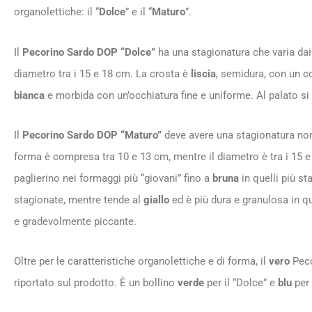
organolettiche: il “
Dolce
” e il “
Maturo
”.
Il
Pecorino Sardo DOP “Dolce”
ha una stagionatura che varia dai 2
diametro tra i 15 e 18 cm. La crosta è
liscia
, semidura, con un c
bianca
e morbida con un’occhiatura fine e uniforme. Al palato si
Il
Pecorino Sardo DOP “Maturo”
deve avere una stagionatura non
forma è compresa tra 10 e 13 cm, mentre il diametro è tra i 15 e
paglierino nei formaggi più “giovani” fino a
bruna
in quelli più s
stagionate, mentre tende al
giallo
ed è più dura e granulosa in qu
e gradevolmente piccante.
Oltre per le caratteristiche organolettiche e di forma, il
vero
Peco
riportato sul prodotto. È un bollino
verde
per il “Dolce” e
blu
per 