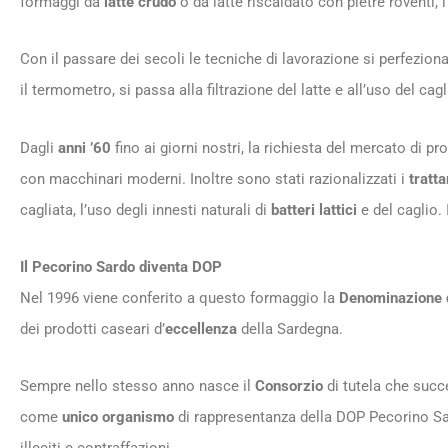
formaggi da
latte crudo
o da latte riscaldato con pietre roventi,
Con il passare dei secoli le tecniche di lavorazione si perfezion
il termometro, si passa alla filtrazione del latte e all’uso del cagl
Dagli
anni ’60
fino ai giorni nostri, la richiesta del mercato di pr
con macchinari moderni. Inoltre sono stati razionalizzati i
tratt
cagliata, l’uso degli innesti naturali di
batteri lattici
e del caglio.
Il Pecorino Sardo diventa DOP
Nel 1996 viene conferito a questo formaggio la
Denominazione d
dei prodotti caseari d’
eccellenza
della Sardegna.
Sempre nello stesso anno nasce il
Consorzio
di tutela che succ
come
unico organismo
di rappresentanza della DOP Pecorino Sard