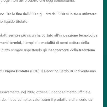
 i progenitori del prodotto che oggi conosciamo.
ano. Tra la
fine dell’800
e gli inizi del
‘900
si inizia a utilizzare
io liquido titolato.
odotti sempre più sicuri ha portato all’
innovazione tecnologica
amenti termici
, i tempi e le
modalità
di semi cottura della
 Il tutto sempre rispettando gli insegnamenti della
tradizione
.
i Origine Protetta
(DOP). Il Pecorino Sardo DOP diventa uno
essivamente, nel 2002, ottiene il riconoscimento ufficiale
o. Il suo compito: valorizzare il prodotto e difenderlo da