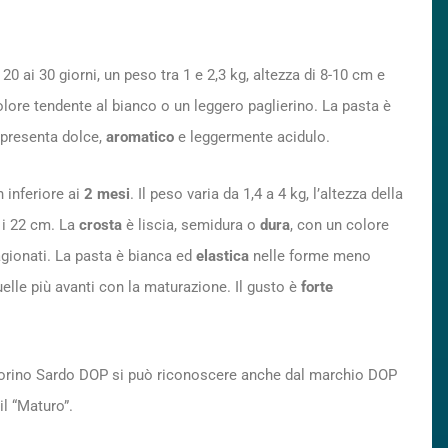
0 ai 30 giorni, un peso tra 1 e 2,3 kg, altezza di 8-10 cm e
olore tendente al bianco o un leggero paglierino. La pasta è
 presenta dolce,
aromatico
e leggermente acidulo.
 inferiore ai
2 mesi
. Il peso varia da 1,4 a 4 kg, l’altezza della
 i 22 cm. La
crosta
è liscia, semidura o
dura
, con un colore
tagionati. La pasta è bianca ed
elastica
nelle forme meno
elle più avanti con la maturazione. Il gusto è
forte
rino Sardo DOP si può riconoscere anche dal marchio DOP
il “Maturo”.