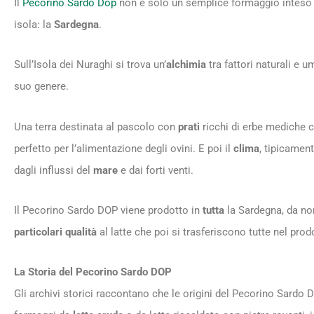
Il
Pecorino Sardo Dop
non è solo un semplice formaggio inteso co
isola: la
Sardegna
.
Sull’Isola dei Nuraghi si trova un’
alchimia
tra fattori naturali e
suo genere.
Una terra destinata al pascolo con
prati
ricchi di erbe mediche 
perfetto per l’alimentazione degli ovini. E poi il
clima
, tipicamen
dagli influssi del
mare
e dai forti venti.
Il Pecorino Sardo DOP viene prodotto in
tutta
la Sardegna, da nor
particolari qualità
al latte che poi si trasferiscono tutte nel prodo
La Storia del Pecorino Sardo DOP
Gli archivi storici raccontano che le origini del Pecorino Sardo 