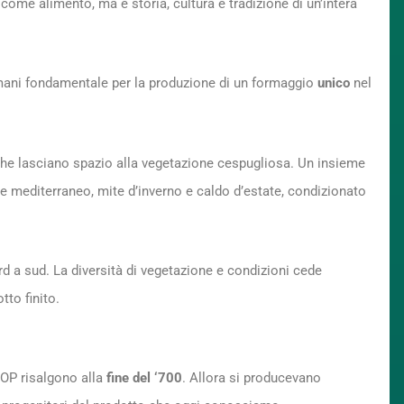
me alimento, ma è storia, cultura e tradizione di un’intera
 umani fondamentale per la produzione di un formaggio
unico
nel
che lasciano spazio alla vegetazione cespugliosa. Un insieme
te mediterraneo, mite d’inverno e caldo d’estate, condizionato
d a sud. La diversità di vegetazione e condizioni cede
tto finito.
DOP risalgono alla
fine del ‘700
. Allora si producevano