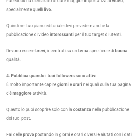
Facebook ha dichiarato di dare maggior importanza ai
video
,
specialmente quelli
live
.
Quindi nel tuo piano editoriale devi prevedere anche la
pubblicazione di video
interessanti
per il tuo target di utenti.
Devono essere
brevi
, incentrati su un
tema
specifico e di
buona
qualità.
4. Pubblica quando i tuoi followers sono attivi
È molto importante capire
giorni
e
orari
nei quali sulla tua pagina
c’è
maggiore
attività.
Questo lo puoi scoprire solo con la
costanza
nella pubblicazione
dei tuoi post.
Fai delle
prove
postando in giorni e orari diversi e aiutati con i dati